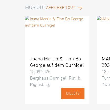
MUSIQUE
AFFICHER TOUT
Joana Martin & Finn Bo
MA
George auf dem Gurnigel
202
15.08.2026
13. 
Berghaus Gurnigel, Rüti b.
Turn
Riggisberg
Zwe
BILLETS