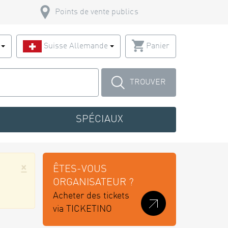
Points de vente publics
s
Suisse Allemande
Panier
TROUVER
SPÉCIAUX
×
ÊTES-VOUS
ORGANISATEUR ?
Acheter des tickets
via TICKETINO