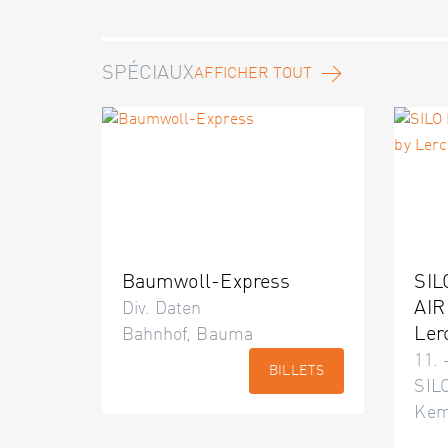
SPÉCIAUX
AFFICHER TOUT
Baumwoll-Express
SIL
AIR
Div. Daten
Ler
Bahnhof, Bauma
11. 
BILLETS
SILO
Kem