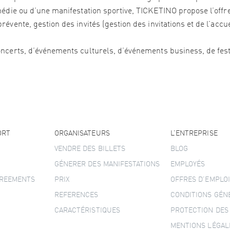
édie ou d’une manifestation sportive, TICKETINO propose l’offre 
vente, gestion des invités (gestion des invitations et de l’accu
ncerts, d’événements culturels, d’événements business, de festi
ORT
ORGANISATEURS
L’ENTREPRISE
VENDRE DES BILLETS
BLOG
GÉNERER DES MANIFESTATIONS
EMPLOYÉS
GREEMENTS
PRIX
OFFRES D’EMPLOI
REFERENCES
CONDITIONS GÉN
CARACTÉRISTIQUES
PROTECTION DES
MENTIONS LÉGAL