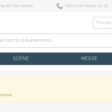
Pas de frais cachés
Hotline 24 heures sur 24
Françai
SCÈNE
MESSE
ponible