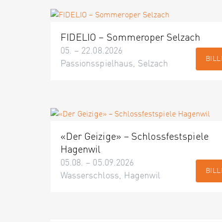
FIDELIO – Sommeroper Selzach
05. – 22.08.2026
BILL
Passionsspielhaus, Selzach
«Der Geizige» – Schlossfestspiele
Hagenwil
05.08. – 05.09.2026
BILL
Wasserschloss, Hagenwil