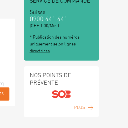
SERVICE DE COMMANDE
Suisse
0900 441 441
(CHF 1.00/Min.)
* Publication des numéros
uniquement selon
lignes
directrices
.
NOS POINTS DE
PRÉVENTE
rg
TS
PLUS