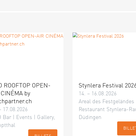
O ROOFTOP OPEN-
Stynlera Festival 202
 CINÉMA by
14. – 16.08.2026
chpartner.ch
Areal des Festgeländes
– 17.08.2026
Restaurant Stynlera-Ra
 Bar | Events | Gallery,
Düdingen
ptthal
BILLE