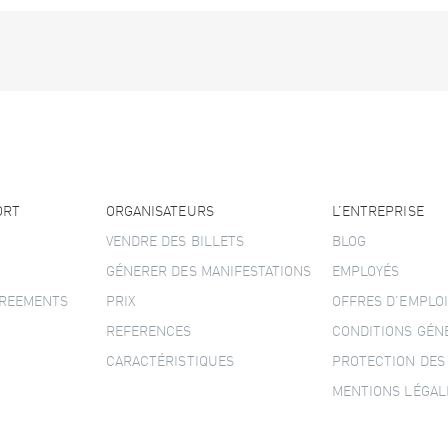
ORT
ORGANISATEURS
L’ENTREPRISE
VENDRE DES BILLETS
BLOG
GÉNERER DES MANIFESTATIONS
EMPLOYÉS
GREEMENTS
PRIX
OFFRES D’EMPLOI
REFERENCES
CONDITIONS GÉN
CARACTÉRISTIQUES
PROTECTION DES
MENTIONS LÉGAL