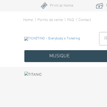
Print at Home
Home
Points de vente
FAQ
Contact
MUSIQUE