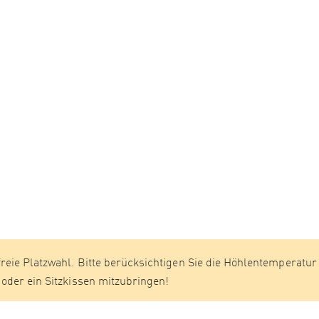
reie Platzwahl. Bitte berücksichtigen Sie die Höhlentemperatur
 oder ein Sitzkissen mitzubringen!