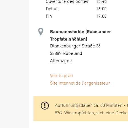
Ouverture des portes
15:45
Début
16:00
Fin
17:00
Baumannshöhle (Rübeländer
Tropfsteinhöhlen)
Blankenburger Straße 36
38889 Rübeland
Allemagne
Voir le plan
Site internet de l'organisateur
Aufführungsdauer ca. 60 Minuten - f
8°C. Wir empfehlen, sich eine Decke