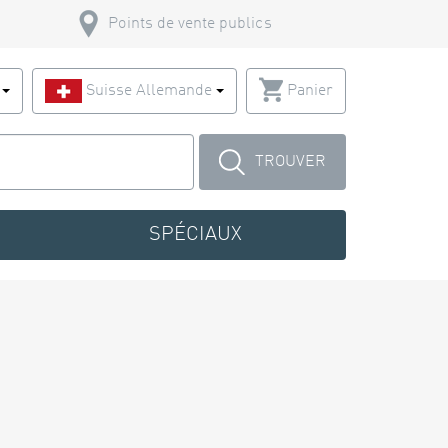
Points de vente publics
s
Suisse Allemande
Panier
TROUVER
SPÉCIAUX