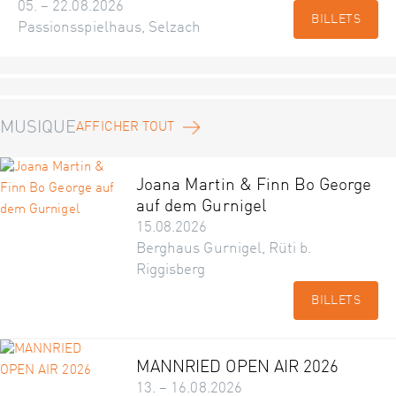
05. – 22.08.2026
BILLETS
Passionsspielhaus, Selzach
MUSIQUE
AFFICHER TOUT
Joana Martin & Finn Bo George
auf dem Gurnigel
15.08.2026
Berghaus Gurnigel, Rüti b.
Riggisberg
BILLETS
MANNRIED OPEN AIR 2026
13. – 16.08.2026