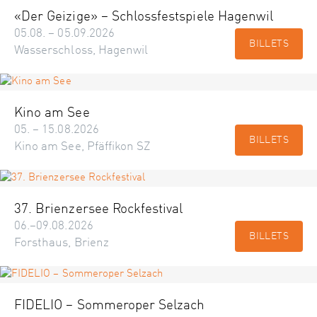
«Der Geizige» – Schlossfestspiele Hagenwil
05.08. – 05.09.2026
BILLETS
Wasserschloss, Hagenwil
Kino am See
05. – 15.08.2026
BILLETS
Kino am See, Pfäffikon SZ
37. Brienzersee Rockfestival
06.–09.08.2026
BILLETS
Forsthaus, Brienz
FIDELIO – Sommeroper Selzach