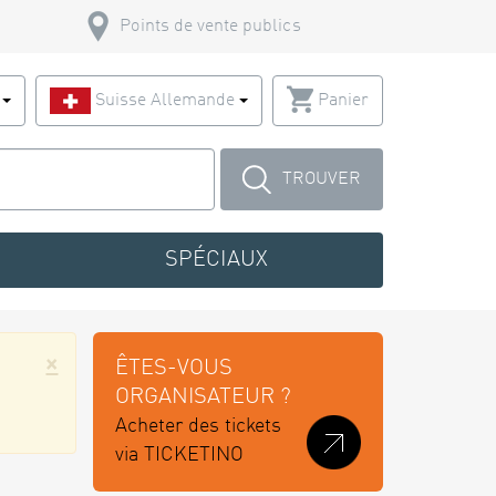
Points de vente publics
s
Suisse Allemande
Panier
TROUVER
SPÉCIAUX
×
ÊTES-VOUS
ORGANISATEUR ?
Acheter des tickets
via TICKETINO