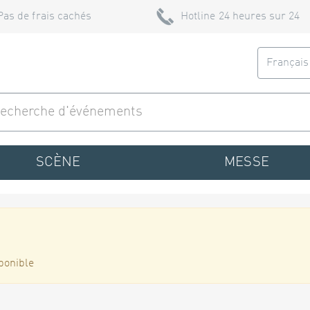
Pas de frais cachés
Hotline 24 heures sur 24
Françai
SCÈNE
MESSE
ponible