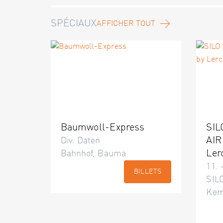
SPÉCIAUX
AFFICHER TOUT
Baumwoll-Express
SIL
AIR
Div. Daten
Ler
Bahnhof, Bauma
11. 
BILLETS
SILO
Kem