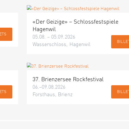
«Der Geizige» – Schlossfestspiele
Hagenwil
ETS
05.08. – 05.09.2026
BILLE
Wasserschloss, Hagenwil
37. Brienzersee Rockfestival
06.–09.08.2026
ETS
BILLE
Forsthaus, Brienz