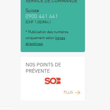
SERVICE DE COMMANDE
Suisse
0900 441 441
(CHF 1.00/Min.)
* Publication des numéros
uniquement selon
lignes
directrices
.
NOS POINTS DE
PRÉVENTE
PLUS