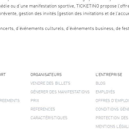
édie ou d’une manifestation sportive, TICKETINO propose l’offre 
vente, gestion des invités (gestion des invitations et de l’accu
ncerts, d’événements culturels, d’événements business, de festi
ORT
ORGANISATEURS
L’ENTREPRISE
VENDRE DES BILLETS
BLOG
GÉNERER DES MANIFESTATIONS
EMPLOYÉS
GREEMENTS
PRIX
OFFRES D’EMPLOI
REFERENCES
CONDITIONS GÉN
CARACTÉRISTIQUES
PROTECTION DES
MENTIONS LÉGAL