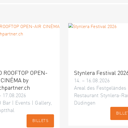
O ROOFTOP OPEN-
Stynlera Festival 202
 CINÉMA by
14. – 16.08.2026
chpartner.ch
Areal des Festgeländes
– 17.08.2026
Restaurant Stynlera-Ra
 Bar | Events | Gallery,
Düdingen
ptthal
BILLE
BILLETS