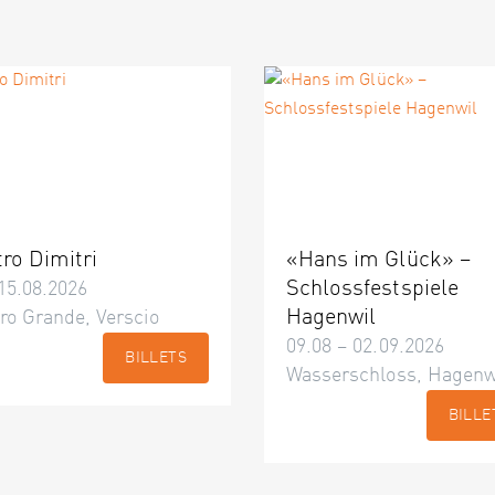
tro Dimitri
«Hans im Glück» –
Schlossfestspiele
15.08.2026
Hagenwil
ro Grande, Verscio
09.08 – 02.09.2026
BILLETS
Wasserschloss, Hagenw
BILLE