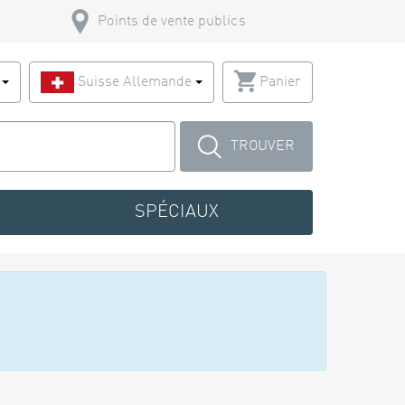
Points de vente publics
s
Suisse Allemande
Panier
TROUVER
SPÉCIAUX