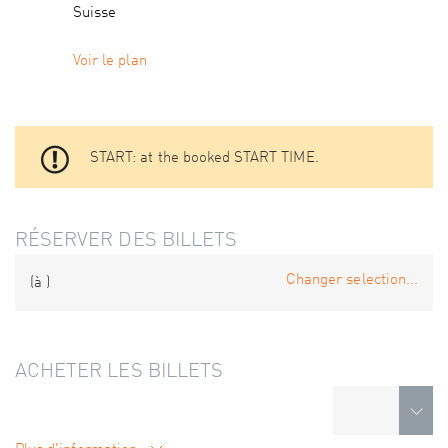
Suisse
Voir le plan
START: at the booked START TIME.
RÉSERVER DES BILLETS
Changer selection...
(à
)
ACHETER LES BILLETS