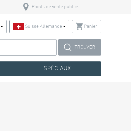
Points de vente publics
s
Suisse Allemande
Panier
TROUVER
SPÉCIAUX