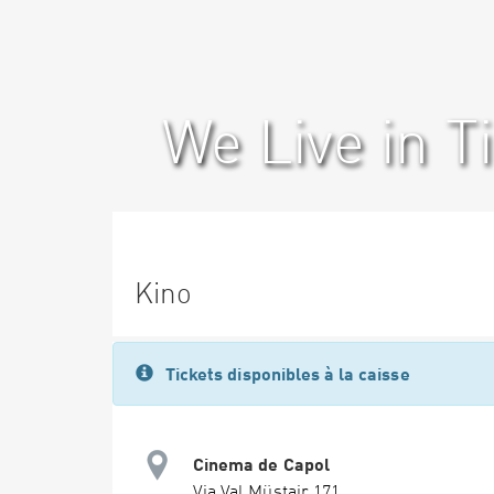
We Live in 
Kino
Tickets disponibles à la caisse
Cinema de Capol
Via Val Müstair 171