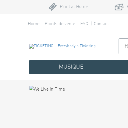
Print at Home
Home
Points de vente
FAQ
Contact
MUSIQUE