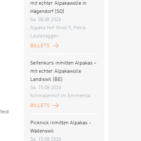
mit echter Alpakawolle in
Hägendorf (SO)
Sa. 08.08.2026
Alpaka Hof Gnöd 5, Petra
Leutenegger
BILLETS
Seifenkurs inmitten Alpakas –
mit echter Alpakawolle
Landiswil (BE)
Sa. 15.08.2026
Schmalenhof im Emmental
BILLETS
feld
Picknick inmitten Alpakas -
Wädenswil
Sa. 15.08.2026