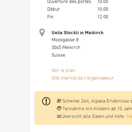
Ouverture des portes
10:00
Début
10:00
Fin
12:00
Uelis Stöckli in Meikirch
Moosgasse 8
3045 Meikirch
Suisse
Voir le plan
Site internet de l'organisateur
🎁 Schenke Zeit, Alpaka Erlebnisse 
🧒 Teilnahme mit Kindern ab 10 Jah
📅Übersicht alle Daten und Höfe:
hi