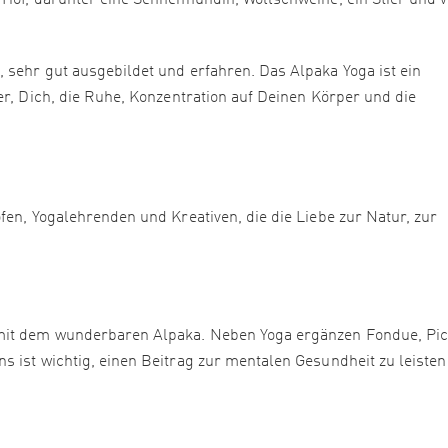
Hof, darunter eine Sennenhündin, Wollschweine, ein Stier und v
 sehr gut ausgebildet und erfahren. Das Alpaka Yoga ist ein
er, Dich, die Ruhe, Konzentration auf Deinen Körper und die
fen, Yogalehrenden und Kreativen, die die Liebe zur Natur, zur
mit dem wunderbaren Alpaka. Neben Yoga ergänzen Fondue, Pic
 ist wichtig, einen Beitrag zur mentalen Gesundheit zu leisten