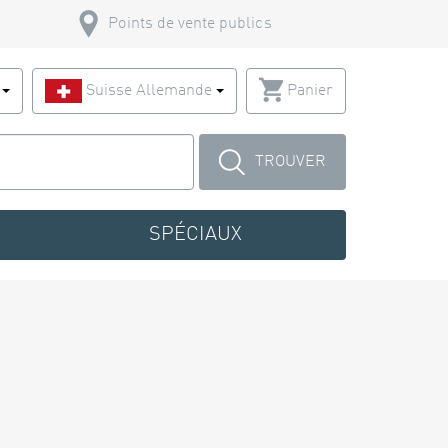
Points de vente publics
s
Suisse Allemande
Panier
TROUVER
SPÉCIAUX