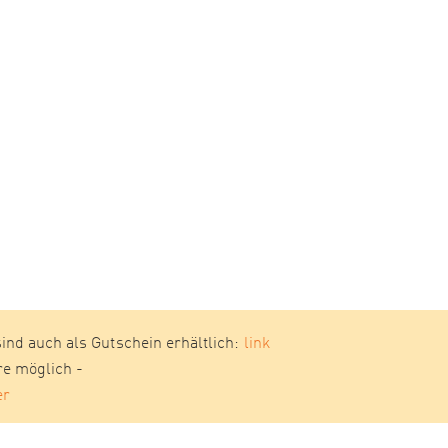
sind auch als Gutschein erhältlich:
link
re möglich -
er