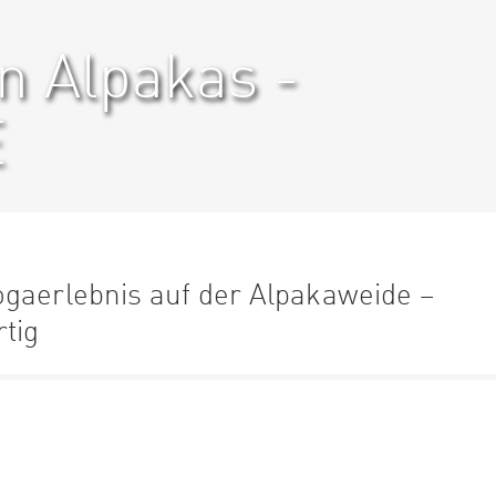
n Alpakas -
E
ogaerlebnis auf der Alpakaweide –
rtig