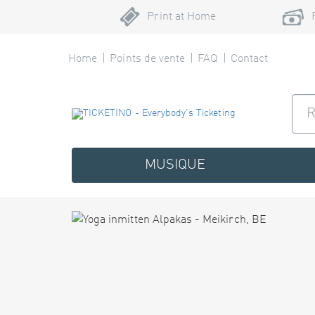
Print at Home
Home
Points de vente
FAQ
Contact
MUSIQUE