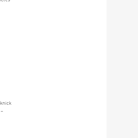
ieles
knick
 –