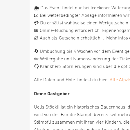
🌦️ Das Event findet nur bei trockener Witterung
📧 Bei wetterbedingter Absage informieren wir
💳 Du erhältst wahlweise einen Wertgutschein 
🎟️ Online-Buchung erforderlich. Eigene Yogam
🎁 Auch als Gutschein erhältlich. . Mehr Infos 
🔄 Umbuchung bis 4 Wochen vor dem Event geg
✏️ Weitergabe und Namensänderung der Tickets
🤒 Krankheit: Stornierungen sind über die opt
Alle Daten und Höfe findest du hier
: Alle Alpa
Deine Gastgeber
Uelis Stöckli ist ein historisches Bauernhaus,
wird von der Familie Stämpli bereits seit meh
Stämpfli zusammen mit ihren vier Kindern, di