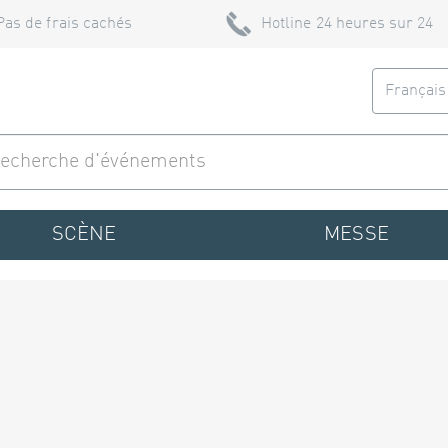
Pas de frais cachés
Hotline 24 heures sur 24
Françai
SCÈNE
MESSE