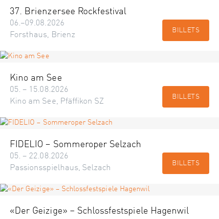
37. Brienzersee Rockfestival
06.–09.08.2026
BILLETS
Forsthaus, Brienz
Kino am See
05. – 15.08.2026
BILLETS
Kino am See, Pfäffikon SZ
FIDELIO – Sommeroper Selzach
05. – 22.08.2026
BILLETS
Passionsspielhaus, Selzach
«Der Geizige» – Schlossfestspiele Hagenwil