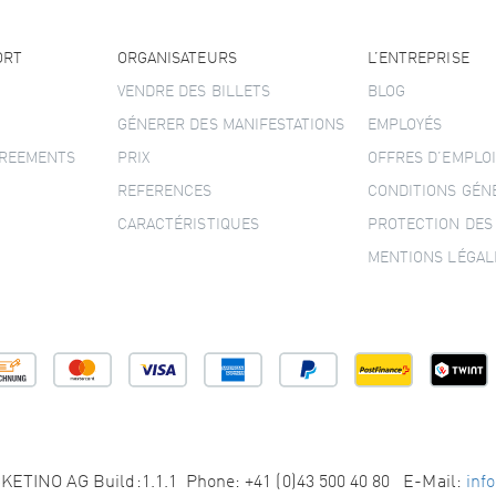
ORT
ORGANISATEURS
L’ENTREPRISE
VENDRE DES BILLETS
BLOG
GÉNERER DES MANIFESTATIONS
EMPLOYÉS
GREEMENTS
PRIX
OFFRES D’EMPLOI
REFERENCES
CONDITIONS GÉN
CARACTÉRISTIQUES
PROTECTION DES
MENTIONS LÉGAL
KETINO AG Build:1.1.1 Phone: +41 (0)43 500 40 80 E-Mail:
inf