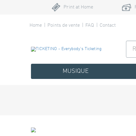
Print at Home
Home
Points de vente
FAQ
Contact
MUSIQUE