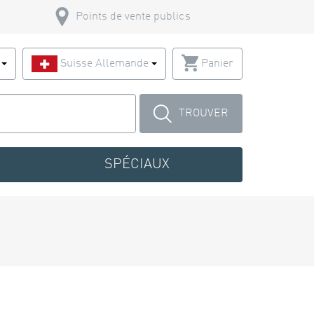
Points de vente publics
s
Suisse Allemande
Panier
TROUVER
SPÉCIAUX