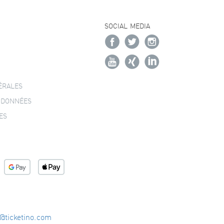
SOCIAL MEDIA
ÉRALES
 DONNÉES
ES
o@ticketino.com