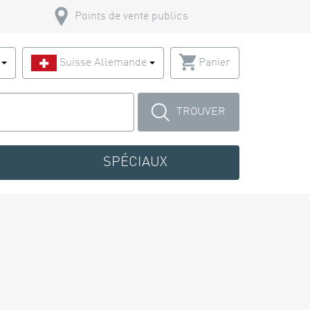
Points de vente publics
s
Suisse Allemande
Panier
TROUVER
SPÉCIAUX