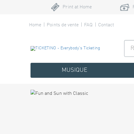
Print at Home
Home
Points de vente
FAQ
Contact
MUSIQUE