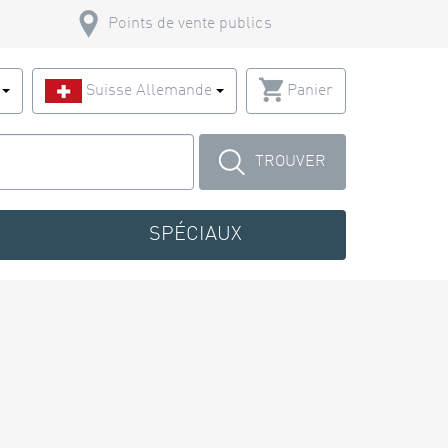
Points de vente publics
s
Suisse Allemande
Panier
TROUVER
SPÉCIAUX