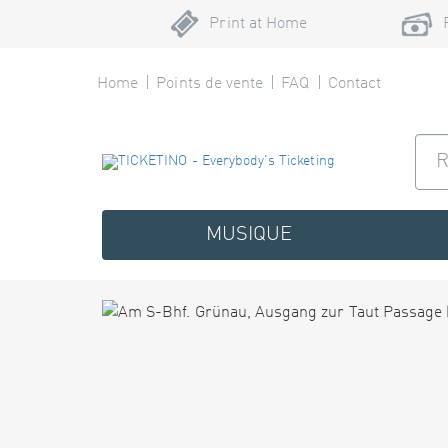
Print at Home
Home
Points de vente
FAQ
Contact
MUSIQUE