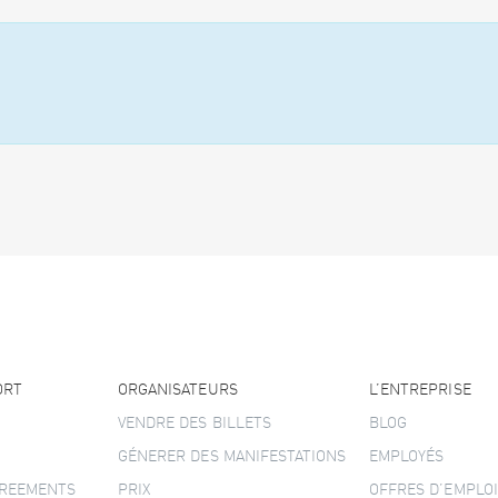
ORT
ORGANISATEURS
L’ENTREPRISE
VENDRE DES BILLETS
BLOG
GÉNERER DES MANIFESTATIONS
EMPLOYÉS
GREEMENTS
PRIX
OFFRES D’EMPLOI