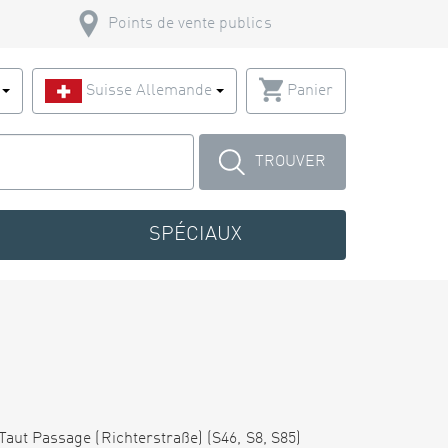
Points de vente publics
s
Suisse Allemande
Panier
TROUVER
SPÉCIAUX