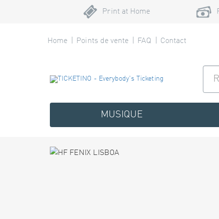
Print at Home
Home
Points de vente
FAQ
Contact
MUSIQUE