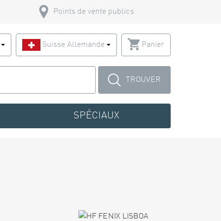
Points de vente publics
s
Suisse Allemande
Panier
TROUVER
SPÉCIAUX