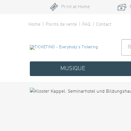
Print at Home
Home
Points de vente
FAQ
Contact
MUSIQUE