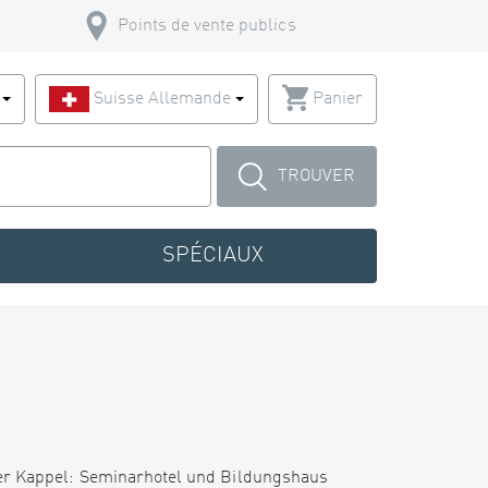
Points de vente publics
s
Suisse Allemande
Panier
TROUVER
SPÉCIAUX