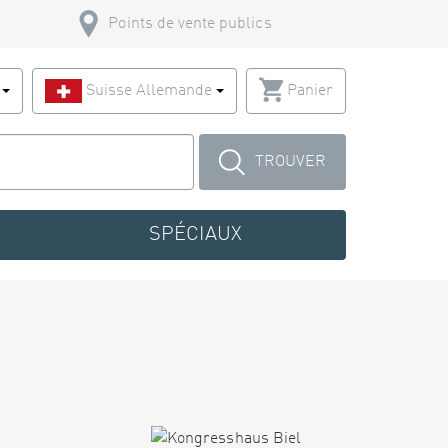
Points de vente publics
s
Suisse Allemande
Panier
TROUVER
SPÉCIAUX