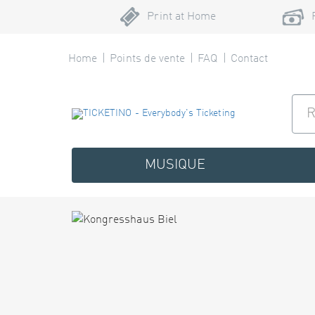
Print at Home
Home
Points de vente
FAQ
Contact
MUSIQUE