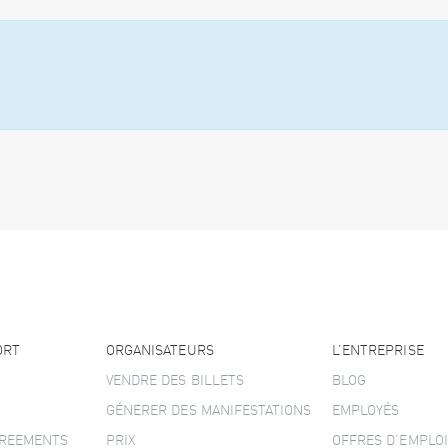
ORT
ORGANISATEURS
L’ENTREPRISE
VENDRE DES BILLETS
BLOG
GÉNERER DES MANIFESTATIONS
EMPLOYÉS
GREEMENTS
PRIX
OFFRES D’EMPLOI