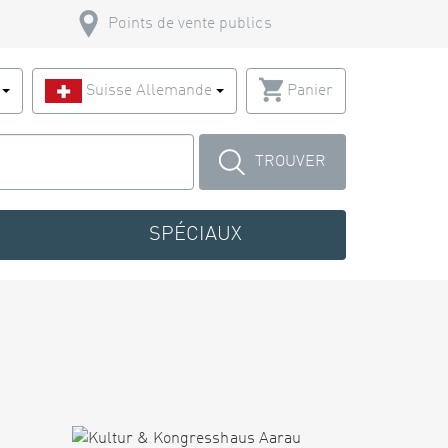
Points de vente publics
s
Suisse Allemande
Panier
TROUVER
SPÉCIAUX