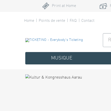
Print at Home
Home
Points de vente
FAQ
Contact
MUSIQUE