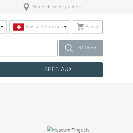
Points de vente publics
s
Suisse Allemande
Panier
TROUVER
SPÉCIAUX