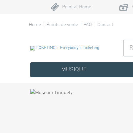
Print at Home
Home
Points de vente
FAQ
Contact
MUSIQUE