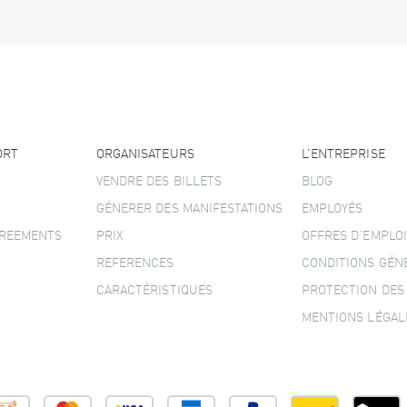
ORT
ORGANISATEURS
L’ENTREPRISE
VENDRE DES BILLETS
BLOG
GÉNERER DES MANIFESTATIONS
EMPLOYÉS
GREEMENTS
PRIX
OFFRES D’EMPLOI
REFERENCES
CONDITIONS GÉN
CARACTÉRISTIQUES
PROTECTION DES
MENTIONS LÉGAL