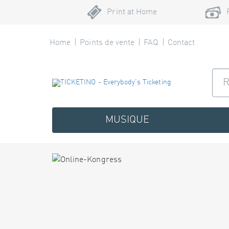
Print at Home
Home
Points de vente
FAQ
Contact
MUSIQUE