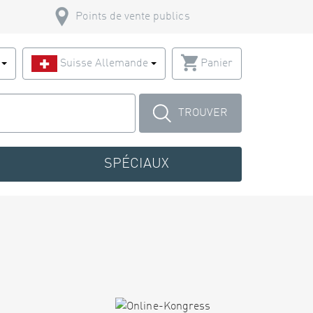
Points de vente publics
s
Suisse Allemande
Panier
TROUVER
SPÉCIAUX