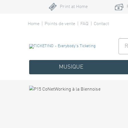
Print at Home
Home
Points de vente
FAQ
Contact
MUSIQUE