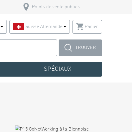
Points de vente publics
s
Suisse Allemande
Panier
TROUVER
SPÉCIAUX