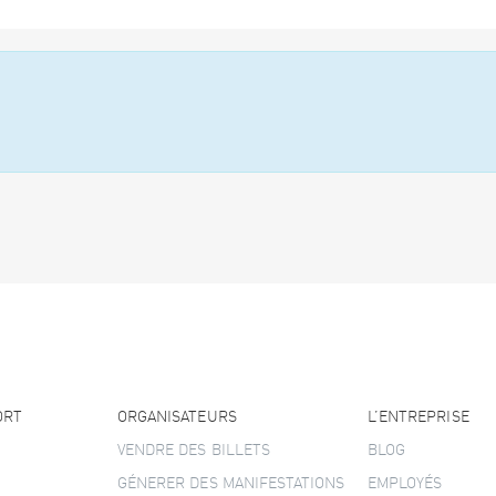
ORT
ORGANISATEURS
L’ENTREPRISE
VENDRE DES BILLETS
BLOG
GÉNERER DES MANIFESTATIONS
EMPLOYÉS