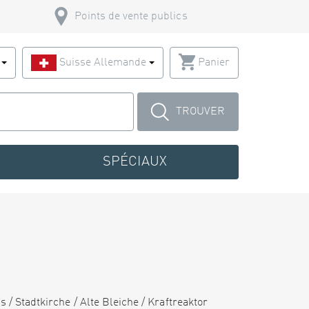
Points de vente publics
s
Suisse Allemande
Panier
TROUVER
SPÉCIAUX