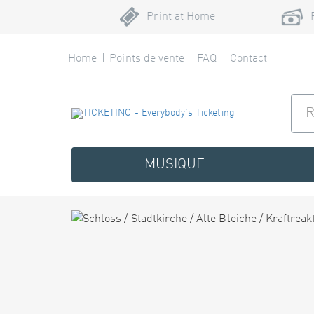
Print at Home
Home
Points de vente
FAQ
Contact
MUSIQUE