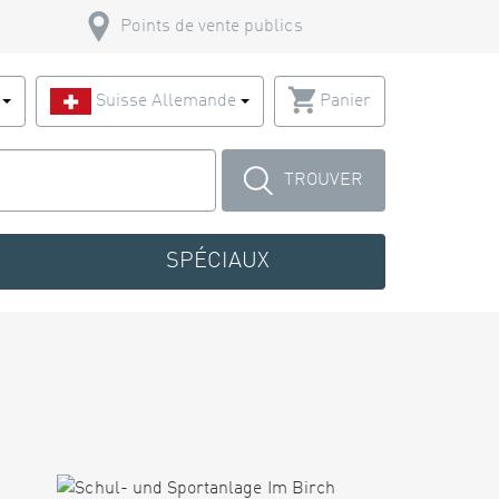
Points de vente publics
s
Suisse Allemande
Panier
TROUVER
SPÉCIAUX