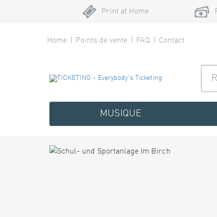
Print at Home
Home
Points de vente
FAQ
Contact
MUSIQUE