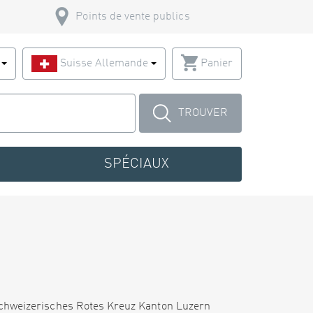
Points de vente publics
s
Suisse Allemande
Panier
TROUVER
SPÉCIAUX