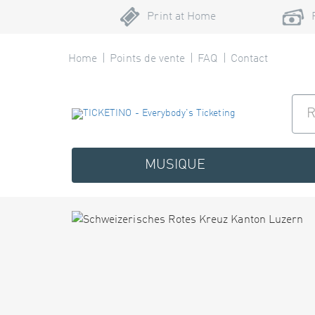
Print at Home
Home
Points de vente
FAQ
Contact
MUSIQUE