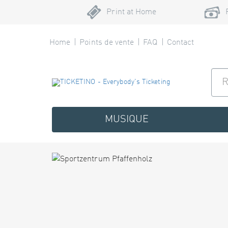
Print at Home
Home
Points de vente
FAQ
Contact
MUSIQUE