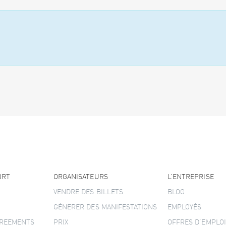
ORT
ORGANISATEURS
L’ENTREPRISE
VENDRE DES BILLETS
BLOG
GÉNERER DES MANIFESTATIONS
EMPLOYÉS
GREEMENTS
PRIX
OFFRES D’EMPLOI