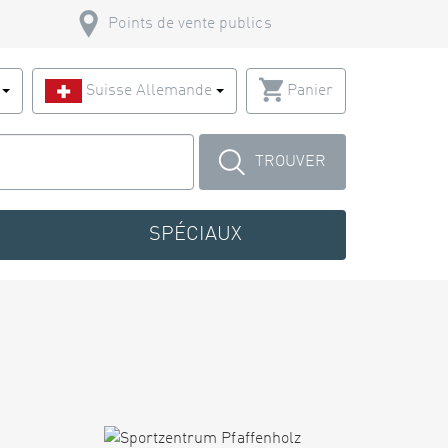
Points de vente publics
s
Suisse Allemande
Panier
TROUVER
SPÉCIAUX