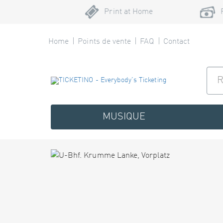
Print at Home
Home
Points de vente
FAQ
Contact
MUSIQUE