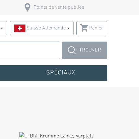
Points de vente publics
s
Suisse Allemande
Panier
TROUVER
SPÉCIAUX