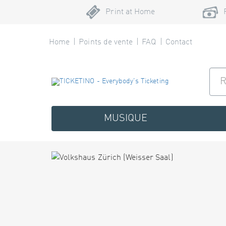
Print at Home
Home
Points de vente
FAQ
Contact
MUSIQUE