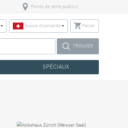
Points de vente publics
s
Suisse Allemande
Panier
TROUVER
SPÉCIAUX