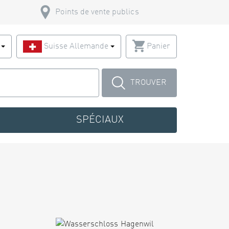
Points de vente publics
s
Suisse Allemande
Panier
TROUVER
SPÉCIAUX