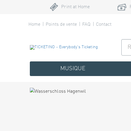
Print at Home
Home
Points de vente
FAQ
Contact
MUSIQUE