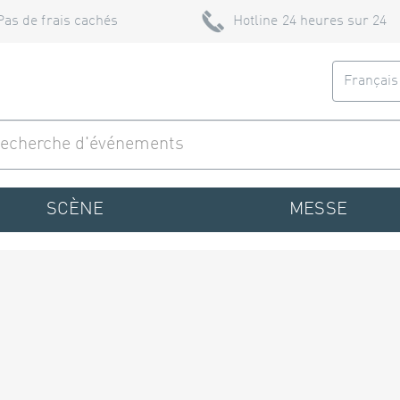
Pas de frais cachés
Hotline 24 heures sur 24
Françai
SCÈNE
MESSE