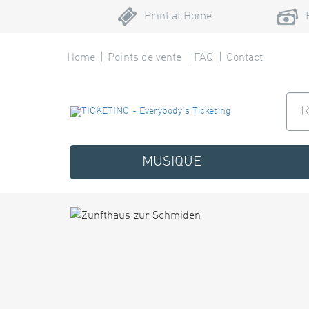
Print at Home
Home
Points de vente
FAQ
Contact
MUSIQUE