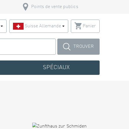
Points de vente publics
s
Suisse Allemande
Panier
TROUVER
SPÉCIAUX