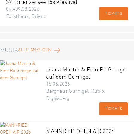
37. Brienzersee Rockfestival
06.–09.08.2026
TICKETS
Forsthaus, Brienz
MUSIK
ALLE ANZEIGEN
Joana Martin & Finn Bo George
auf dem Gurnigel
15.08.2026
Berghaus Gurnigel, Rüti b.
Riggisberg
TICKETS
MANNRIED OPEN AIR 2026