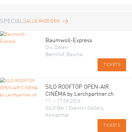
SPECIALS
ALLE ANZEIGEN
Baumwoll-Express
Div. Daten
Bahnhof, Bauma
TICKETS
SILO ROOFTOP OPEN-AIR
CINÉMA by Lerchpartner.ch
11. – 17.08.2026
SILO Bar | Events | Gallery,
Kemptthal
TICKETS