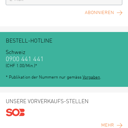
ABONNIEREN
BESTELL-HOTLINE
Schweiz
0900 441 441
(CHF 1.00/Min.)*
* Publikation der Nummern nur gemäss
Vorgaben
.
UNSERE VORVERKAUFS-STELLEN
MEHR