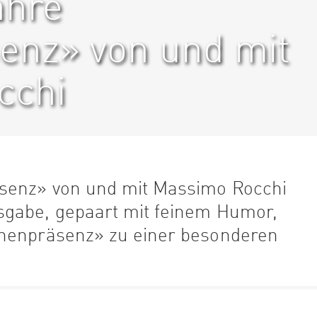
ahre
nz» von und mit
cchi
äsenz» von und mit Massimo Rocchi
sgabe, gepaart mit feinem Humor,
hnenpräsenz» zu einer besonderen