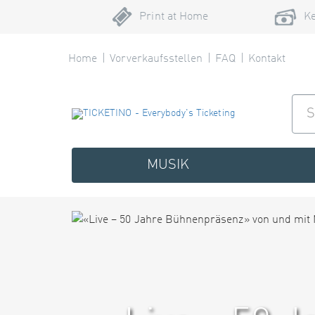
Print at Home
Ke
Home
Vorverkaufsstellen
FAQ
Kontakt
MUSIK