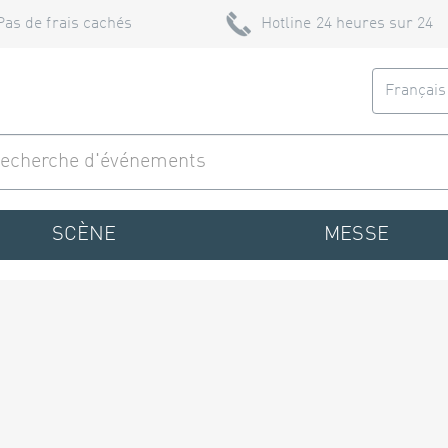
Pas de frais cachés
Hotline 24 heures sur 24
Françai
SCÈNE
MESSE