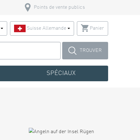
Points de vente publics
s
Suisse Allemande
Panier
TROUVER
SPÉCIAUX