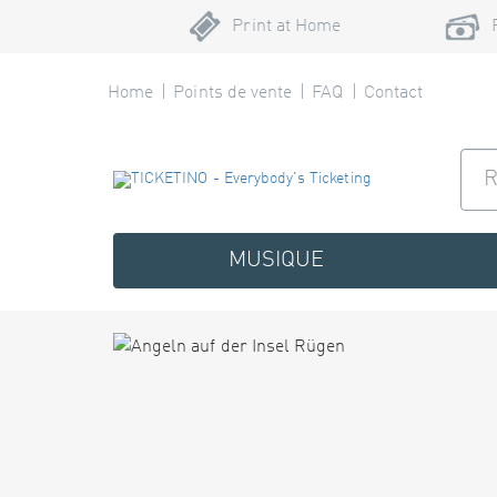
Print at Home
Home
Points de vente
FAQ
Contact
MUSIQUE