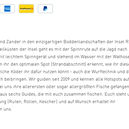
und Zander in den einzigartigen Boddenlandschaften der Insel 
lküsten der Insel geht es mit der Spinnrute auf die Jagd nach
mit leichtem Spinngerät und stehend im Wasser mit der Wathose
n ihr den optimalen Spot (Strandabschnitt) erkennt, wie ihr die
elche Köder ihr dafür nutzen könnt - auch die Wurftechnik und d
h beibringen. Wir guiden seit 2009 und kennen alle Hotspots au
ei uns ihre allerersten oder sogar allergrößten Fische gefange
 aus sechs Guides, die mit euch zusammen fischen. Euch steht 
ng (Ruten, Rollen, Kescher) und auf Wunsch erhaltet ihr
n uns.