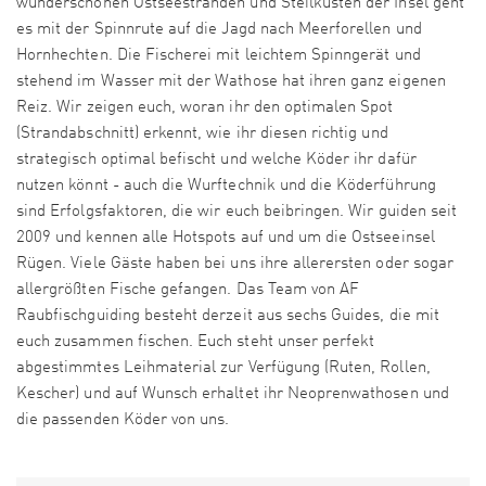
wunderschönen Ostseestränden und Steilküsten der Insel geht
es mit der Spinnrute auf die Jagd nach Meerforellen und
Hornhechten. Die Fischerei mit leichtem Spinngerät und
stehend im Wasser mit der Wathose hat ihren ganz eigenen
Reiz. Wir zeigen euch, woran ihr den optimalen Spot
(Strandabschnitt) erkennt, wie ihr diesen richtig und
strategisch optimal befischt und welche Köder ihr dafür
nutzen könnt - auch die Wurftechnik und die Köderführung
sind Erfolgsfaktoren, die wir euch beibringen. Wir guiden seit
2009 und kennen alle Hotspots auf und um die Ostseeinsel
Rügen. Viele Gäste haben bei uns ihre allerersten oder sogar
allergrößten Fische gefangen. Das Team von AF
Raubfischguiding besteht derzeit aus sechs Guides, die mit
euch zusammen fischen. Euch steht unser perfekt
abgestimmtes Leihmaterial zur Verfügung (Ruten, Rollen,
Kescher) und auf Wunsch erhaltet ihr Neoprenwathosen und
die passenden Köder von uns.