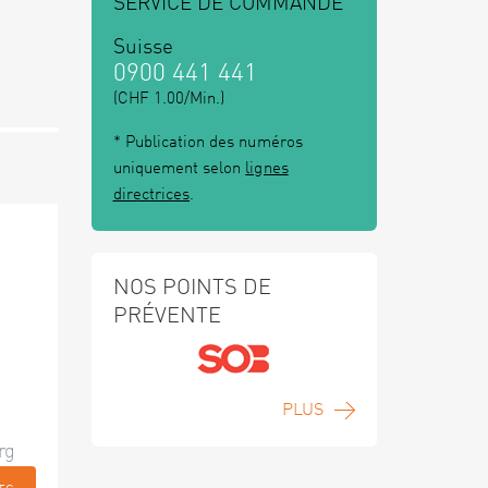
SERVICE DE COMMANDE
Suisse
0900 441 441
(CHF 1.00/Min.)
* Publication des numéros
uniquement selon
lignes
directrices
.
NOS POINTS DE
PRÉVENTE
PLUS
rg