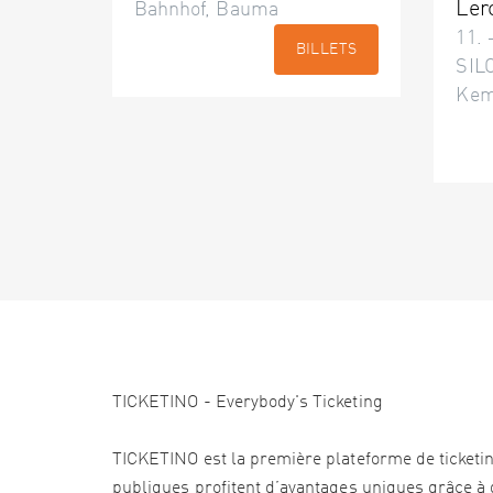
Ler
Bahnhof, Bauma
11. 
BILLETS
SILO
Kem
TICKETINO - Everybody's Ticketing
TICKETINO est la première plateforme de ticketi
publiques profitent d’avantages uniques grâce à d