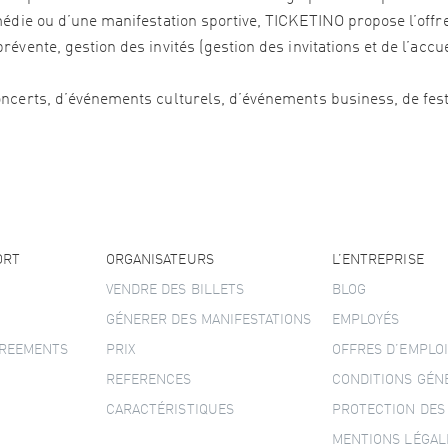
édie ou d’une manifestation sportive, TICKETINO propose l’offre 
vente, gestion des invités (gestion des invitations et de l’accu
ncerts, d’événements culturels, d’événements business, de festi
ORT
ORGANISATEURS
L’ENTREPRISE
VENDRE DES BILLETS
BLOG
GÉNERER DES MANIFESTATIONS
EMPLOYÉS
GREEMENTS
PRIX
OFFRES D’EMPLOI
REFERENCES
CONDITIONS GÉN
CARACTÉRISTIQUES
PROTECTION DES
MENTIONS LÉGAL