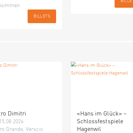
BILLE
isimmen
BILLETS
tro Dimitri
«Hans im Glück» –
Schlossfestspiele
15.08.2026
Hagenwil
ro Grande, Verscio