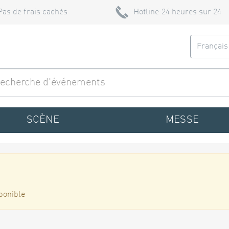
Pas de frais cachés
Hotline 24 heures sur 24
Françai
SCÈNE
MESSE
ponible