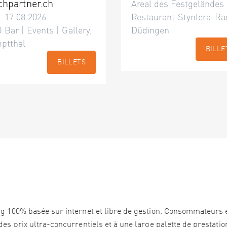
chpartner.ch
Areal des Festgeländes
– 17.08.2026
Restaurant Stynlera-Ra
 Bar | Events | Gallery,
Düdingen
ptthal
BILLE
BILLETS
ng 100% basée sur internet et libre de gestion. Consommateurs 
es prix ultra-concurrentiels et à une large palette de prestation