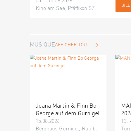
05. – 15.08.2026
BILL
Kino am See, Pfäffikon SZ
MUSIQUE
AFFICHER TOUT
Joana Martin & Finn Bo
MA
George auf dem Gurnigel
202
15.08.2026
13. 
Berghaus Gurnigel, Rüti b.
Turn