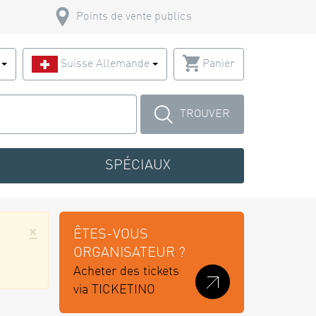
Points de vente publics
s
Suisse Allemande
Panier
TROUVER
SPÉCIAUX
×
ÊTES-VOUS
ORGANISATEUR ?
Acheter des tickets
via TICKETINO