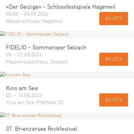
«Der Geizige» – Schlossfestspiele Hagenwil
05.08. – 05.09.2026
BILLETS
Wasserschloss, Hagenwil
FIDELIO – Sommeroper Selzach
05. – 22.08.2026
BILLETS
Passionsspielhaus, Selzach
Kino am See
05. – 15.08.2026
BILLETS
Kino am See, Pfäffikon SZ
37. Brienzersee Rockfestival