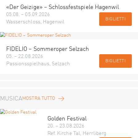
«Der Geizige» – Schlossfestspiele Hagenwil
05.08. – 05.09.2026
BIGLIETTI
Wasserschloss, Hagenwil
FIDELIO – Sommeroper Selzach
05. – 22.08.2026
BIGLIETTI
Passionsspielhaus, Selzach
MUSICA
MOSTRA TUTTO
Golden Festival
20. – 23.08.2026
Ref. Kirche Tal, Herrliberg