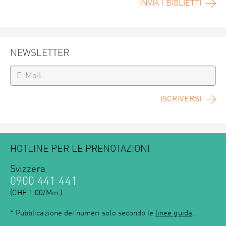
INVIA I BIGLIETTI
NEWSLETTER
ISCRIVERSI
HOTLINE PER LE PRENOTAZIONI
Svizzera
0900 441 441
(CHF 1.00/Min.)
* Pubblicazione dei numeri solo secondo le
linee guida
.