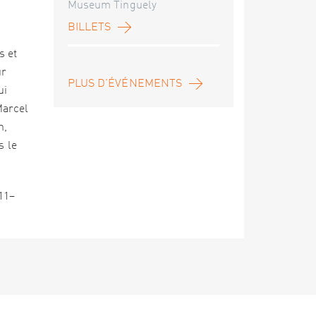
Museum Tinguely
BILLETS
s et
ur
PLUS D'ÉVÉNEMENTS
ui
Marcel
n,
s le
11–