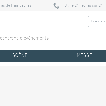
Pas de frais cachés
Hotline 24 heures sur 24
Françai
SCÈNE
MESSE