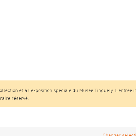
collection et à l'exposition spéciale du Musée Tinguely. L’entrée in
raire réservé.
Changer selecti