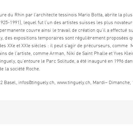
e du Rhin par l’architecte tessinois Mario Botta, abrite la plus
25-1991), lequel fut l’un des artistes suisses les plus novateur
permanente couvre ainsi le travail de création qu’il a effectué s
ly, des expositions temporaires sont régulièrement proposées q
 des XXe et XXIe siècles : il peut s’agir de précurseurs, comme 
s de l’artiste, comme Arman, Niki de Saint Phalle et Yves Klei
nguely, qu’entoure le Parc Solitude, a été inauguré en 1996 dan
de la société Roche.
 Basel, infos@tinguely.ch, www.tinguely.ch, Mardi– Dimanche, 