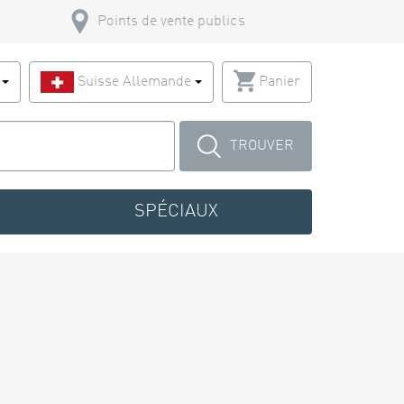
Points de vente publics
s
Suisse Allemande
Panier
TROUVER
SPÉCIAUX