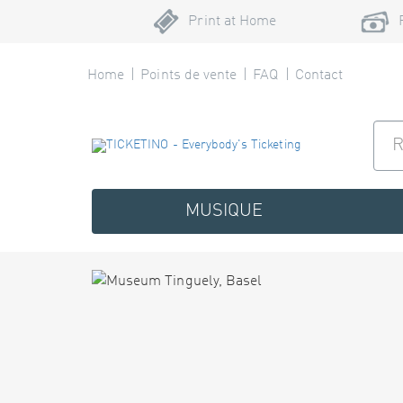
Print at Home
Home
Points de vente
FAQ
Contact
MUSIQUE