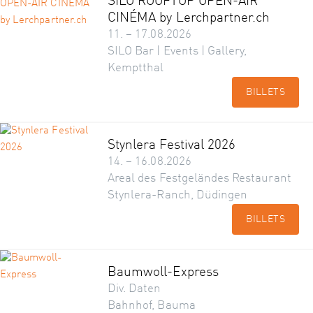
SILO ROOFTOP OPEN-AIR
CINÉMA by Lerchpartner.ch
11. – 17.08.2026
SILO Bar | Events | Gallery,
Kemptthal
BILLETS
Stynlera Festival 2026
14. – 16.08.2026
Areal des Festgeländes Restaurant
Stynlera-Ranch, Düdingen
BILLETS
Baumwoll-Express
Div. Daten
Bahnhof, Bauma