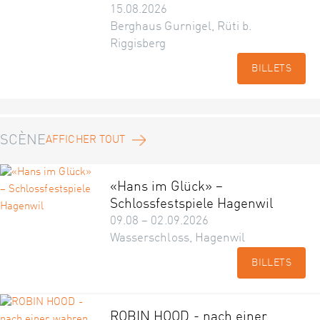
15.08.2026
Berghaus Gurnigel, Rüti b.
Riggisberg
BILLETS
SCÈNE
AFFICHER TOUT
«Hans im Glück» –
Schlossfestspiele Hagenwil
09.08 – 02.09.2026
Wasserschloss, Hagenwil
BILLETS
ROBIN HOOD - nach einer