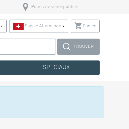
Points de vente publics
s
Suisse Allemande
Panier
TROUVER
SPÉCIAUX