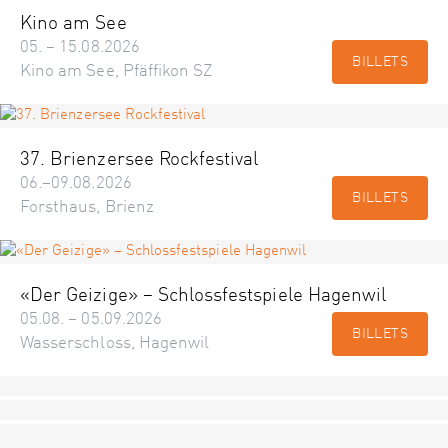
Kino am See
05. – 15.08.2026
BILLETS
Kino am See, Pfäffikon SZ
37. Brienzersee Rockfestival
06.–09.08.2026
BILLETS
Forsthaus, Brienz
«Der Geizige» – Schlossfestspiele Hagenwil
05.08. – 05.09.2026
BILLETS
Wasserschloss, Hagenwil