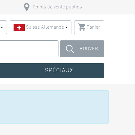
Points de vente publics
s
Suisse Allemande
Panier
TROUVER
SPÉCIAUX