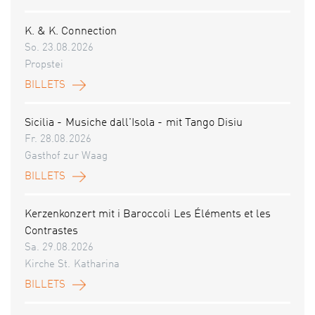
K. & K. Connection
So. 23.08.2026
Propstei
BILLETS
Sicilia - Musiche dall'Isola - mit Tango Disiu
Fr. 28.08.2026
Gasthof zur Waag
BILLETS
Kerzenkonzert mit i Baroccoli Les Éléments et les
Contrastes
Sa. 29.08.2026
Kirche St. Katharina
BILLETS