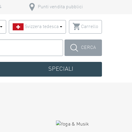
4
Punti vendita pubblici
o
Svizzera tedesca
Carrello
CERCA
SPECIALI