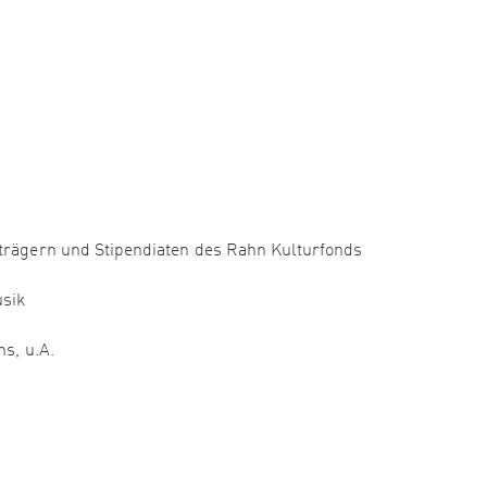
strägern und Stipendiaten des Rahn Kulturfonds
usik
ns, u.A.