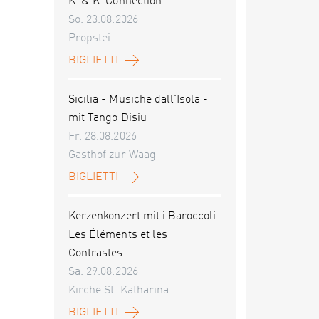
K. & K. Connection
So. 23.08.2026
Propstei
BIGLIETTI
Sicilia - Musiche dall'Isola -
mit Tango Disiu
Fr. 28.08.2026
Gasthof zur Waag
BIGLIETTI
Kerzenkonzert mit i Baroccoli
Les Éléments et les
Contrastes
Sa. 29.08.2026
Kirche St. Katharina
BIGLIETTI