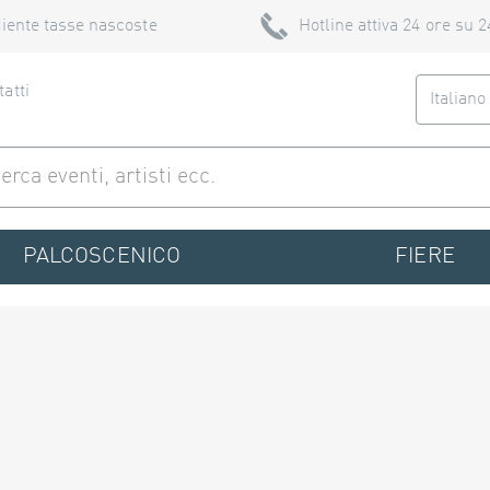
iente tasse nascoste
Hotline attiva 24 ore su 2
atti
Italian
PALCOSCENICO
FIERE