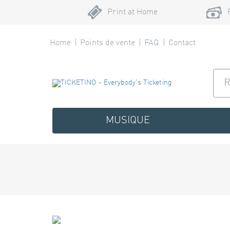
Print at Home
Home
Points de vente
FAQ
Contact
MUSIQUE