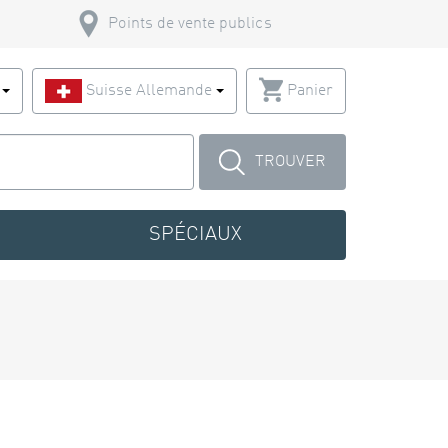
Points de vente publics
s
Suisse Allemande
Panier
TROUVER
SPÉCIAUX