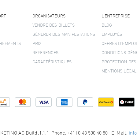
ORT
ORGANISATEURS
L’ENTREPRISE
VENDRE DES BILLETS
BLOG
GÉNERER DES MANIFESTATIONS
EMPLOYÉS
GREEMENTS
PRIX
OFFRES D’EMPLOI
REFERENCES
CONDITIONS GÉN
CARACTÉRISTIQUES
PROTECTION DES
MENTIONS LÉGAL
KETINO AG Build:1.1.1 Phone: +41 (0)43 500 40 80 E-Mail:
inf