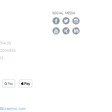
SOCIAL MEDIA
ÉRALES
 DONNÉES
ES
o@ticketino.com