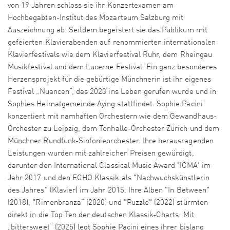
von 19 Jahren schloss sie ihr Konzert­examen am
Hochbegabten-Institut des Mozarteum Salzburg mit
Auszeichnung ab. Seitdem begeistert sie das Publikum mit
gefeierten Klavier­abenden auf renommierten inter­nationalen
Klavier­festivals wie dem Klavierfestival Ruhr, dem Rheingau
Musikfestival und dem Lucerne Festival. Ein ganz beson­deres
Herzensprojekt für die gebürtige Münchnerin ist ihr eigenes
Festival „Nuancen“, das 2023 ins Leben gerufen wurde und in
Sophies Heimat­gemeinde Aying statt­findet. Sophie Pacini
konzertiert mit namhaften Orches­tern wie dem Gewandhaus-
Orchester zu Leipzig, dem Tonhalle-Orchester Zürich und dem
Münchner Rundfunk-Sinfonieorchester. Ihre heraus­ragenden
Leistungen wurden mit zahl­reichen Preisen gewürdigt,
darunter den International Classical Music Award 'ICMA' im
Jahr 2017 und den ECHO Klassik als "Nachwuchskünstlerin
des Jahres" (Klavier) im Jahr 2015. Ihre Alben "In Between"
(2018), "Rimenbranza“ (2020) und "Puzzle" (2022) stürmten
direkt in die Top Ten der deutschen Klassik-Charts. Mit
„bittersweet“ (2025) legt Sophie Pacini eines ihrer bislang