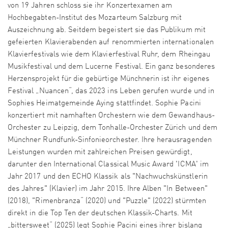
von 19 Jahren schloss sie ihr Konzert­examen am
Hochbegabten-Institut des Mozarteum Salzburg mit
Auszeichnung ab. Seitdem begeistert sie das Publikum mit
gefeierten Klavier­abenden auf renommierten inter­nationalen
Klavier­festivals wie dem Klavierfestival Ruhr, dem Rheingau
Musikfestival und dem Lucerne Festival. Ein ganz beson­deres
Herzensprojekt für die gebürtige Münchnerin ist ihr eigenes
Festival „Nuancen“, das 2023 ins Leben gerufen wurde und in
Sophies Heimat­gemeinde Aying statt­findet. Sophie Pacini
konzertiert mit namhaften Orches­tern wie dem Gewandhaus-
Orchester zu Leipzig, dem Tonhalle-Orchester Zürich und dem
Münchner Rundfunk-Sinfonieorchester. Ihre heraus­ragenden
Leistungen wurden mit zahl­reichen Preisen gewürdigt,
darunter den International Classical Music Award 'ICMA' im
Jahr 2017 und den ECHO Klassik als "Nachwuchskünstlerin
des Jahres" (Klavier) im Jahr 2015. Ihre Alben "In Between"
(2018), "Rimenbranza“ (2020) und "Puzzle" (2022) stürmten
direkt in die Top Ten der deutschen Klassik-Charts. Mit
„bittersweet“ (2025) legt Sophie Pacini eines ihrer bislang