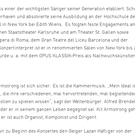
 einer der wichtigsten Sänger seiner Generation etabliert. Sch
erhaven und absolvierte seine Ausbildung an der Hochschule de
l in New York bei Edith Wiens. Es folgten feste Engagements a
en Staatstheater Karlsruhe und am Theater St. Gallen sowie
Opera di Roma, dem Gran Teatre del Liceu Barcelona und der
onzertinterpret ist er in renommierten Sälen von New York bis 
wurde u. a. mit dem OPUS KLASSIK‑Preis als Nachwuchskünstle
rmstrong ist sich sicher: Es ist die Kammermusik. „Mein Ideal i
ie ihre verschiedenen, mal hervortretenden, mal begleitende
llen zu spielen wissen“, sagt der Weltenbürger. Alfred Brende
 der er in seinem ganzen Leben begegnet sei. Kit Armstrong ge
, er ist auch Organist, Komponist und Dirigent.
r zu Beginn des Konzertes den Geiger Lazan Häfliger von der