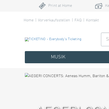
Print at Home
Ke
Home
Vorverkaufsstellen
FAQ
Kontakt
MUSIK