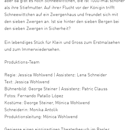
aber da gibt es noch Schneewittchen, die ist 1000-mal schöner
als ihre Stiefmutter. Auf ihrer Flucht vor der Königin trifft
Schneewittchen auf ein Zwergenhaus und freundet sich mit
den sieben Zwergen an. Ist sie hinter den sieben Bergen bei
den sieben Zwergen in Sicherheit?
Ein lebendiges Stück für Klein und Gross zum Erstmalsehen
und zum Immerwiedersehen.
Produktions-Team
Regie: Jessica Wohlwend | Assistenz: Lena Schneider
Text: Jessica Wohlwend
Bühnenbild: George Steiner | Assistenz: Patric Clauss
Fotos: Fernando Patallo López
Kostüme: George Steiner, Mónica Wohlwend
Schneiderin: Monika Antolik
Produktionsleitung: Mónica Wohlwend
Geniesse einen einzigartigen Theaterbesuch im Basler