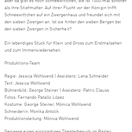
aber da gibt es noch Schneewittchen, die ist 1000-mal schöner
als ihre Stiefmutter. Auf ihrer Flucht vor der Königin trifft
Schneewittchen auf ein Zwergenhaus und freundet sich mit
den sieben Zwergen an. Ist sie hinter den sieben Bergen bei
den sieben Zwergen in Sicherheit?
Ein lebendiges Stück für Klein und Gross zum Erstmalsehen
und zum Immerwiedersehen.
Produktions-Team
Regie: Jessica Wohlwend | Assistenz: Lena Schneider
Text: Jessica Wohlwend
Bühnenbild: George Steiner | Assistenz: Patric Clauss
Fotos: Fernando Patallo López
Kostüme: George Steiner, Mónica Wohlwend
Schneiderin: Monika Antolik
Produktionsleitung: Mónica Wohlwend
Geniesse einen einzigartigen Theaterbesuch im Basler