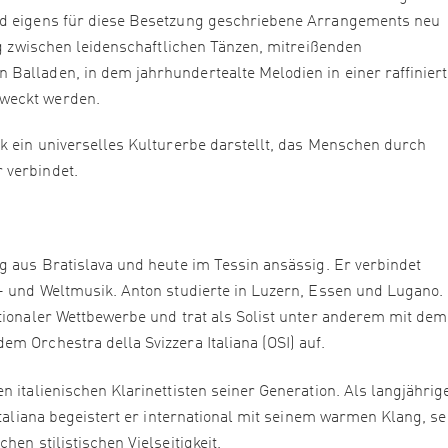
nd eigens für diese Besetzung geschriebene Arrangements neu
log zwischen leidenschaftlichen Tänzen, mitreißenden
Balladen, in dem jahrhundertealte Melodien in einer raffinier
weckt werden.
ik ein universelles Kulturerbe darstellt, das Menschen durch
 verbindet.
ig aus Bratislava und heute im Tessin ansässig. Er verbindet
- und Weltmusik. Anton studierte in Luzern, Essen und Lugano. 
ationaler Wettbewerbe und trat als Solist unter anderem mit de
m Orchestra della Svizzera Italiana (OSI) auf.
 italienischen Klarinettisten seiner Generation. Als langjährig
italiana begeistert er international mit seinem warmen Klang, se
hen stilistischen Vielseitigkeit.