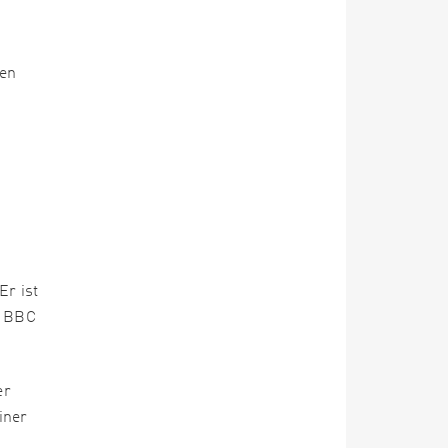
ten
Er ist
m BBC
er
iner