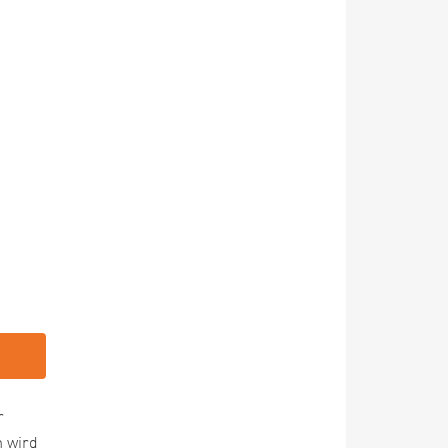
r
m wird