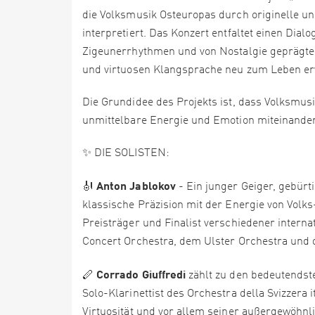
die Volksmusik Osteuropas durch originelle u
interpretiert. Das Konzert entfaltet einen Dia
Zigeunerrhythmen und von Nostalgie geprägten 
und virtuosen Klangsprache neu zum Leben er
Die Grundidee des Projekts ist, dass Volksmus
unmittelbare Energie und Emotion miteinander
✨ DIE SOLISTEN:
Anton Jablokov
🎻
- Ein junger Geiger, gebürt
klassische Präzision mit der Energie von Volks
Preisträger und Finalist verschiedener intern
Concert Orchestra, dem Ulster Orchestra und de
Corrado Giuffredi
🪈
zählt zu den bedeutendsten
Solo-Klarinettist des Orchestra della Svizzera 
Virtuosität und vor allem seiner außergewöhnlic