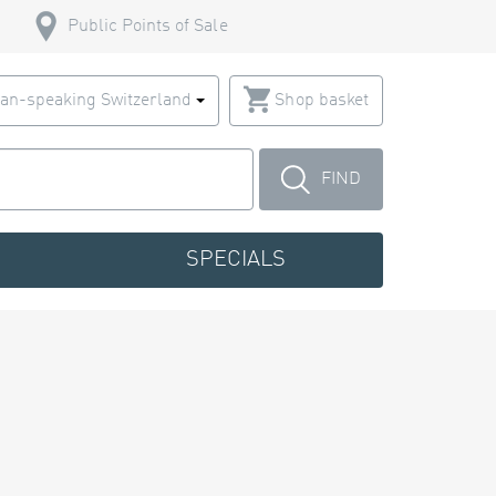
Public Points of Sale
an-speaking Switzerland
Shop basket
FIND
SPECIALS