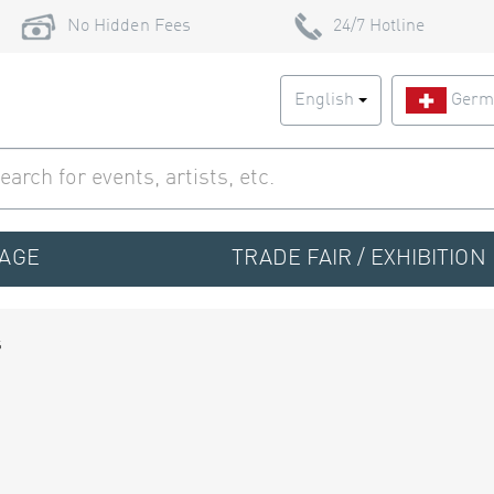
No Hidden Fees
24/7 Hotline
English
Germ
TAGE
TRADE FAIR / EXHIBITION