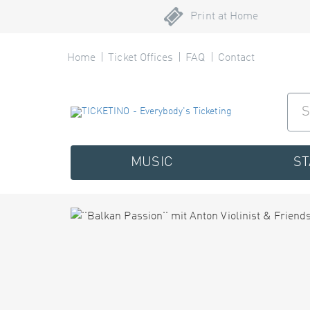
Print at Home
Home
Ticket Offices
FAQ
Contact
MUSIC
S