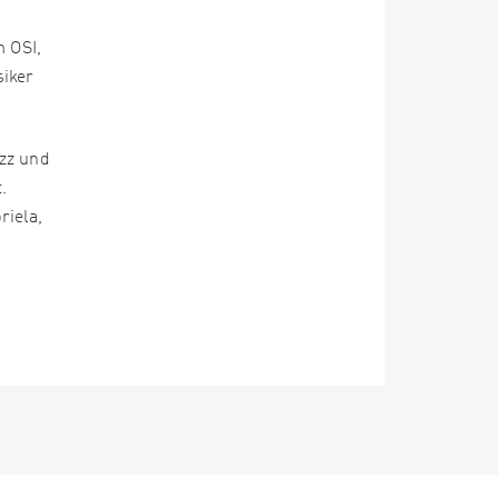
m OSI,
siker
azz und
.
riela,