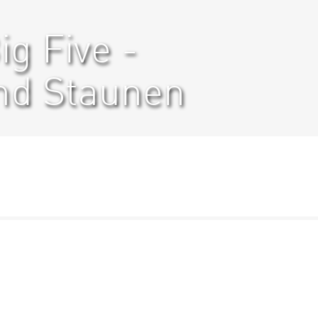
g Five -
d Staunen